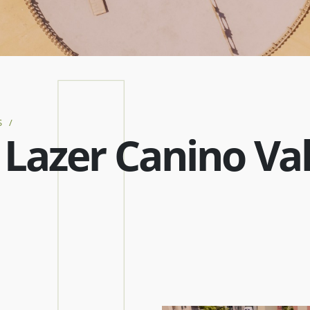
S
/
Lazer Canino Va