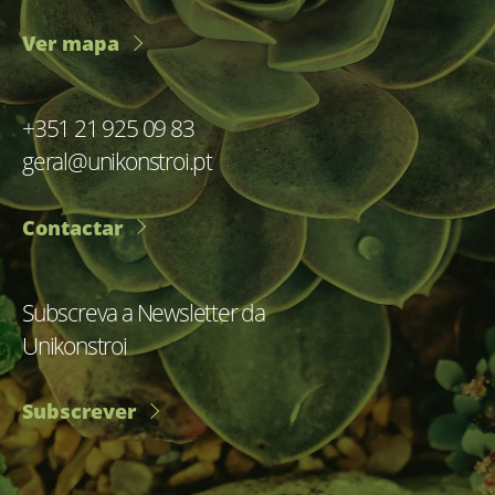
Ver mapa
+351 21 925 09 83
geral@unikonstroi.pt
Contactar
Subscreva a Newsletter da
Unikonstroi
Subscrever