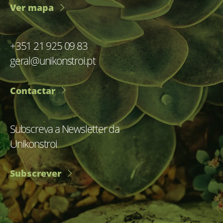
Ver mapa
+351 21 925 09 83
geral@unikonstroi.pt
Contactar
Subscreva a Newsletter da
Unikonstroi
Subscrever